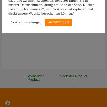
dazu und zu Ihren Rechten als Benutzer finden Sie in
Akku-Leistung: 545 Wh
unserer Datenschutzerklärung am Ende der Seite. Klicken
Sie auf „Ich stimme zu“, um Cookies zu akzeptieren und
Motor: Bosch Performance CX Smart System 36V 250W
direkt unsere Website besuchen zu können.“
25kmh
Cookie Einstellungen
AKZEPTIEREN
Zulässiges Gesamtgewicht: 140 kg
←
Vorheriger
Nächster Product
Post
Product
→
navigation
Facebook