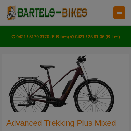
Zum
Haup
Inhalt
springen
✆ 0421 / 5170 3170 (E-Bikes)
✆ 0421 / 25 91 36 (Bikes)
Advanced Trekking Plus Mixed