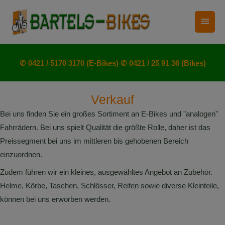
Zum
Haup
Inhalt
springen
✆ 0421 / 5170 3170 (E-Bikes)
✆ 0421 / 25 91 36 (Bikes)
Verkauf
Bei uns finden Sie ein großes Sortiment an E-Bikes und "analogen"
Fahrrädern. Bei uns spielt Qualität die größte Rolle, daher ist das
Preissegment bei uns im mittleren bis gehobenen Bereich
einzuordnen.
Zudem führen wir ein kleines, ausgewähltes Angebot an Zubehör.
Helme, Körbe, Taschen, Schlösser, Reifen sowie diverse Kleinteile,
können bei uns erworben werden.