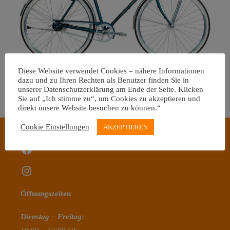
Diese Website verwendet Cookies – nähere Informationen
Zum Fahrradkatalog
dazu und zu Ihren Rechten als Benutzer finden Sie in
unserer Datenschutzerklärung am Ende der Seite. Klicken
Entdecken Sie unser Sortiment!
Sie auf „Ich stimme zu“, um Cookies zu akzeptieren und
direkt unsere Website besuchen zu können.“
Cookie Einstellungen
AKZEPTIEREN
Facebook
Instagram
Öffnungszeiten
Dienstag – Freitag: