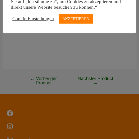
Sie auf „Ich stimme zu“, um Cookies zu akzeptieren und
direkt unsere Website besuchen zu können.“
Auch in Rahmenhöhe 45cm und 55 cm vorrätig
Cookie Einstellungen
AKZEPTIEREN
←
Vorheriger
Nächster Product
Post
Product
→
navigation
Facebook
Instagram