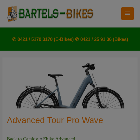
Zum
Haup
Inhalt
springen
✆ 0421 / 5170 3170 (E-Bikes)
✆ 0421 / 25 91 36 (Bikes)
Advanced Tour Pro Wave
Back to Catalog
Ebike Advanced