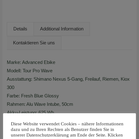
Details
Additional Information
Kontaktieren Sie uns
Marke: Advanced Ebike
Modell: Tour Pro Wave
Ausstattung: Shimano Nexus 5-Gang, Freilauf, Riemen, Kiox
300
Farbe: Fresh Blue Glossy
Rahmen: Alu Wave Intube, 50cm
Akku-Leistung: 625 Wh
Motor: Bosch Performance Line Smart System 36V 250W
Diese Website verwendet Cookies – nähere Informationen
dazu und zu Ihren Rechten als Benutzer finden Sie in
25kmh
unserer Datenschutzerklärung am Ende der Seite. Klicken
Zulässiges Gesamtgewicht: 140 kg