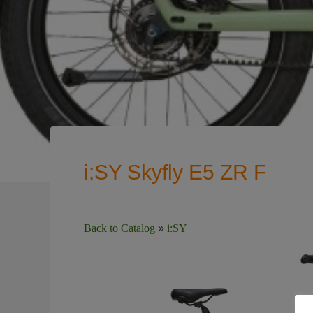
i:SY Skyfly E5 ZR F
Back to Catalog
i:SY