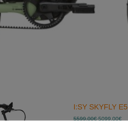
I:SY SKYFLY E5
5599,00€
5099,00€