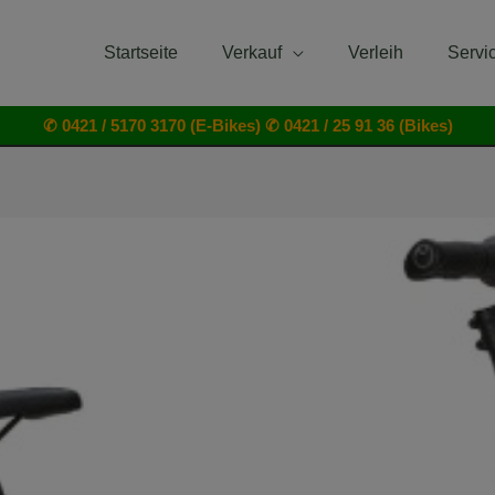
Startseite
Verkauf
Verleih
Servi
✆ 0421 / 5170 3170 (E-Bikes)
✆ 0421 / 25 91 36 (Bikes)