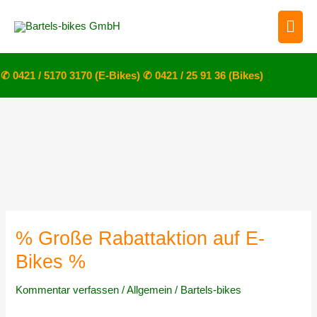
Zum
Hau
Inhalt
springen
✆ 0421 / 5170 3170 (E-Bikes)
✆ 0421 / 25 91 36 (Bikes)
% Große Rabattaktion auf E-
Bikes %
Kommentar verfassen
/
Allgemein
/
Bartels-bikes