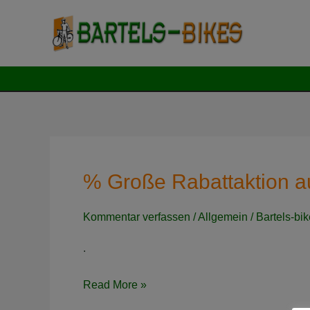
Zum
Inhalt
springen
% Große Rabattaktion a
Kommentar verfassen
/
Allgemein
/
Bartels-bi
.
%
Read More »
Große