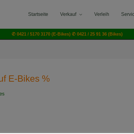
Startseite
Verkauf
Verleih
Servi
✆ 0421 / 5170 3170 (E-Bikes)
✆ 0421 / 25 91 36 (Bikes)
uf E-Bikes %
kes