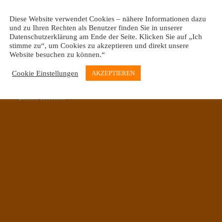
Diese Website verwendet Cookies – nähere Informationen dazu
und zu Ihren Rechten als Benutzer finden Sie in unserer
Datenschutzerklärung am Ende der Seite. Klicken Sie auf „Ich
stimme zu“, um Cookies zu akzeptieren und direkt unsere
Website besuchen zu können.“
Cookie Einstellungen
AKZEPTIEREN
Oberneulander Landstraße 39 & Mühlenfeldstraße 20
28355 Bremen