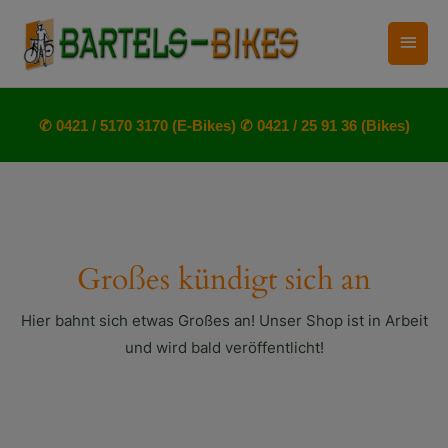
Zum
Haup
Inhalt
springen
✆ 0421 / 5170 3170 (E-Bikes)
✆ 0421 / 25 91 36 (Bikes)
Großes kündigt sich an
Hier bahnt sich etwas Großes an! Unser Shop ist in Arbeit
und wird bald veröffentlicht!