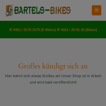
Zum
Haup
Inhalt
springen
✆ 0421 / 5170 3170 (E-Bikes)
✆ 0421 / 25 91 36 (Bikes)
Großes kündigt sich an
Hier bahnt sich etwas Großes an! Unser Shop ist in Arbeit
und wird bald veröffentlicht!