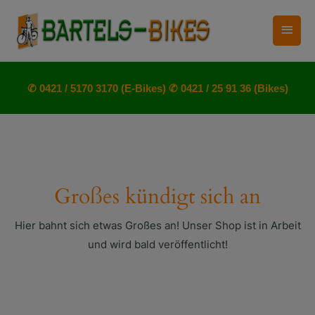
Zum
Haup
Inhalt
springen
✆ 0421 / 5170 3170 (E-Bikes)
✆ 0421 / 25 91 36 (Bikes)
Großes kündigt sich an
Hier bahnt sich etwas Großes an! Unser Shop ist in Arbeit
und wird bald veröffentlicht!