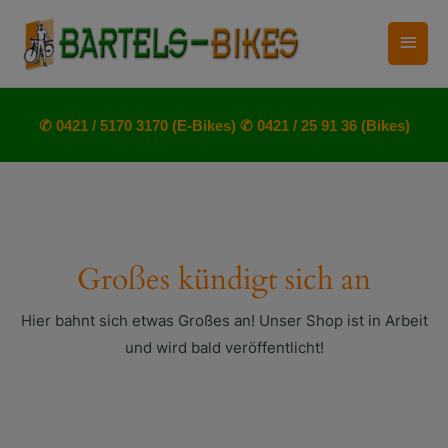
Zum
Haup
Inhalt
springen
✆ 0421 / 5170 3170 (E-Bikes)
✆ 0421 / 25 91 36 (Bikes)
Großes kündigt sich an
Hier bahnt sich etwas Großes an! Unser Shop ist in Arbeit
und wird bald veröffentlicht!