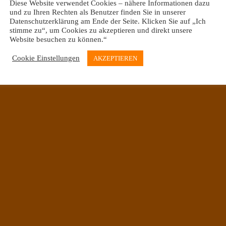
Diese Website verwendet Cookies – nähere Informationen dazu
und zu Ihren Rechten als Benutzer finden Sie in unserer
Datenschutzerklärung am Ende der Seite. Klicken Sie auf „Ich
stimme zu“, um Cookies zu akzeptieren und direkt unsere
Website besuchen zu können.“
Oberneulander Landstraße 39 & Mühlenfeldstraße 20
Cookie Einstellungen
AKZEPTIEREN
28355 Bremen