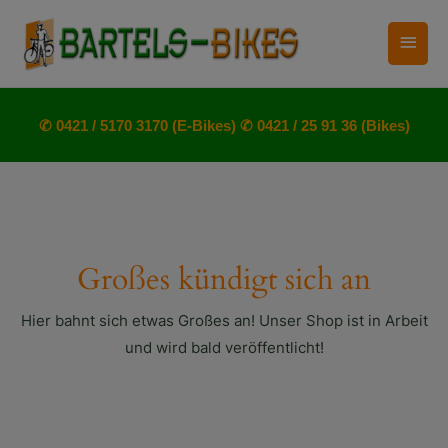
Zum
Haup
Inhalt
springen
✆ 0421 / 5170 3170 (E-Bikes)
✆ 0421 / 25 91 36 (Bikes)
Großes kündigt sich an
Hier bahnt sich etwas Großes an! Unser Shop ist in Arbeit
und wird bald veröffentlicht!