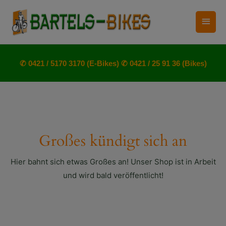
Zum
Haup
Inhalt
springen
✆ 0421 / 5170 3170 (E-Bikes)
✆ 0421 / 25 91 36 (Bikes)
Großes kündigt sich an
Hier bahnt sich etwas Großes an! Unser Shop ist in Arbeit
und wird bald veröffentlicht!