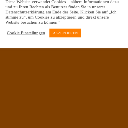
Diese Website verwendet Cookies – nähere Informationen dazu
und zu Ihren Rechten als Benutzer finden Sie in unserer
Datenschutzerklärung am Ende der Seite. Klicken Sie auf „Ich
stimme zu“, um Cookies zu akzeptieren und direkt unsere
Website besuchen zu können.“
Oberneulander Landstraße 39 & Mühlenfeldstraße 20
Cookie Einstellungen
AKZEPTIEREN
28355 Bremen