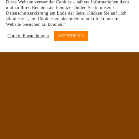
Diese Website verwendet Cookies – nähere Informationen dazu
und zu Ihren Rechten als Benutzer finden Sie in unserer
Datenschutzerklärung am Ende der Seite. Klicken Sie auf „Ich
stimme zu“, um Cookies zu akzeptieren und direkt unsere
Website besuchen zu können.“
Oberneulander Landstraße 39 & Mühlenfeldstraße 20
Cookie Einstellungen
AKZEPTIEREN
28355 Bremen