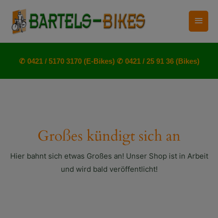
Zum
Haup
Inhalt
springen
✆ 0421 / 5170 3170 (E-Bikes)
✆ 0421 / 25 91 36 (Bikes)
Großes kündigt sich an
Hier bahnt sich etwas Großes an! Unser Shop ist in Arbeit
und wird bald veröffentlicht!