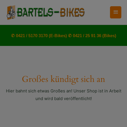
Zum
Haup
Inhalt
springen
✆ 0421 / 5170 3170 (E-Bikes)
✆ 0421 / 25 91 36 (Bikes)
Großes kündigt sich an
Hier bahnt sich etwas Großes an! Unser Shop ist in Arbeit
und wird bald veröffentlicht!