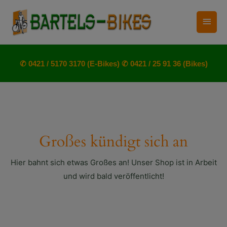
Zum
Haup
Inhalt
springen
✆ 0421 / 5170 3170 (E-Bikes)
✆ 0421 / 25 91 36 (Bikes)
Großes kündigt sich an
Hier bahnt sich etwas Großes an! Unser Shop ist in Arbeit
und wird bald veröffentlicht!