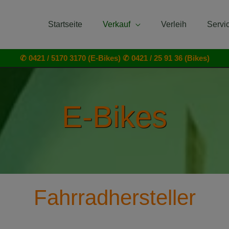
Startseite
Verkauf
Verleih
Servi
✆ 0421 / 5170 3170 (E-Bikes)
✆ 0421 / 25 91 36 (Bikes)
E-Bikes
Fahrradhersteller