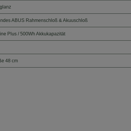
glanz
ßendes ABUS Rahmenschloß & Akuuschloß
ine Plus / 500Wh Akkukapazität
ße 48 cm