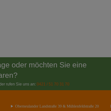
age oder möchten Sie eine
aren?
der rufen Sie uns an:
0421 / 51 70 31 70
Oberneulander Landstraße 39 & Mühlenfeldstraße 20